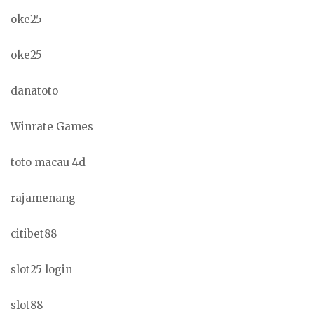
oke25
oke25
danatoto
Winrate Games
toto macau 4d
rajamenang
citibet88
slot25 login
slot88