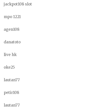
jackpot108 slot
mpo 1221
agen108
danatoto
live hk
oke25
lautan77
petir108
lautan77