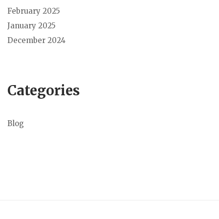
February 2025
January 2025
December 2024
Categories
Blog