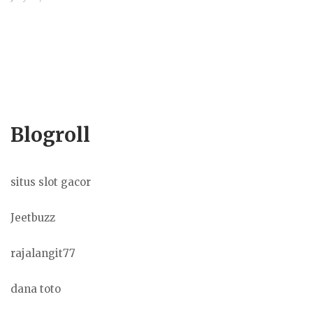
Blogroll
situs slot gacor
Jeetbuzz
rajalangit77
dana toto