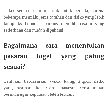
Tidak semua pasaran cocok untuk pemula, karena
beberapa memiliki jenis taruhan dan risiko yang lebih
kompleks. Pemula sebaiknya memilih pasaran yang
sederhana dan mudah dipahami.
Bagaimana cara menentukan
pasaran togel yang paling
sesuai?
Tentukan berdasarkan waktu luang, tingkat risiko
yang nyaman, konsistensi pasaran, serta tujuan
bermain agar keputusan lebih terarah.