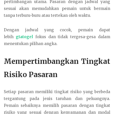
pertimbangan utama. Pasaran dengan jadwal yang
sesuai akan memudahkan pemain untuk bermain
tanpa terburu-buru atau tertekan oleh waktu.
Dengan jadwal yang cocok, pemain dapat
lebih
gtatogel
fokus dan tidak tergesa-gesa dalam
menentukan pilihan angka.
Mempertimbangkan Tingkat
Risiko Pasaran
Setiap pasaran memiliki tingkat risiko yang berbeda
tergantung pada jenis taruhan dan peluangnya.
Pemain sebaiknya memilih pasaran dengan tingkat
risiko yang sesuai dengan kenyamanan dan modal