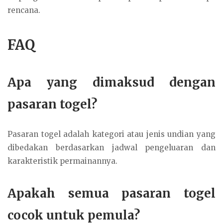
rencana.
FAQ
Apa yang dimaksud dengan
pasaran togel?
Pasaran togel adalah kategori atau jenis undian yang
dibedakan berdasarkan jadwal pengeluaran dan
karakteristik permainannya.
Apakah semua pasaran togel
cocok untuk pemula?