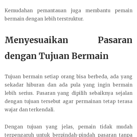
Kemudahan pemantauan juga membantu pemain
bermain dengan lebih terstruktur.
Menyesuaikan Pasaran
dengan Tujuan Bermain
Tujuan bermain setiap orang bisa berbeda, ada yang
sekadar hiburan dan ada pula yang ingin bermain
lebih serius. Pasaran yang dipilih sebaiknya sejalan
dengan tujuan tersebut agar permainan tetap terasa
wajar dan terkendali.
Dengan tujuan yang jelas, pemain tidak mudah
terpengaruh untuk berpindah-pindah pasaran tanpa