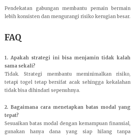
Pendekatan gabungan membantu pemain bermain
lebih konsisten dan mengurangi risiko kerugian besar.
FAQ
1. Apakah strategi ini bisa menjamin tidak kalah
sama sekali?
Tidak. Strategi membantu meminimalkan risiko,
tetapi togel tetap bersifat acak sehingga kekalahan
tidak bisa dihindari sepenuhnya.
2. Bagaimana cara menetapkan batas modal yang
tepat?
Sesuaikan batas modal dengan kemampuan finansial,
gunakan hanya dana yang siap hilang tanpa