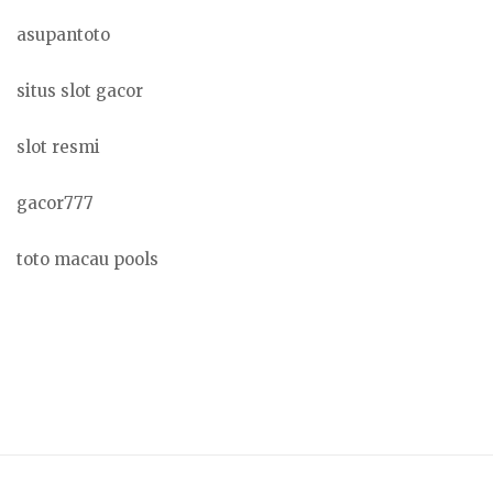
asupantoto
situs slot gacor
slot resmi
gacor777
toto macau pools