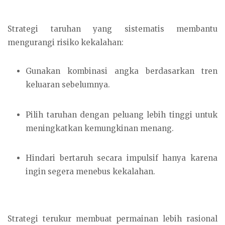
Strategi taruhan yang sistematis membantu
mengurangi risiko kekalahan:
Gunakan kombinasi angka berdasarkan tren
keluaran sebelumnya.
Pilih taruhan dengan peluang lebih tinggi untuk
meningkatkan kemungkinan menang.
Hindari bertaruh secara impulsif hanya karena
ingin segera menebus kekalahan.
Strategi terukur membuat permainan lebih rasional