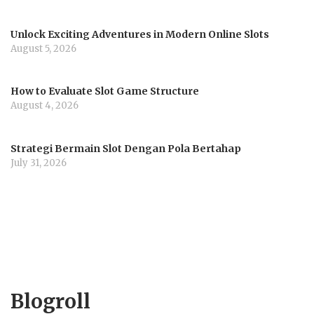
Unlock Exciting Adventures in Modern Online Slots
August 5, 2026
How to Evaluate Slot Game Structure
August 4, 2026
Strategi Bermain Slot Dengan Pola Bertahap
July 31, 2026
Blogroll