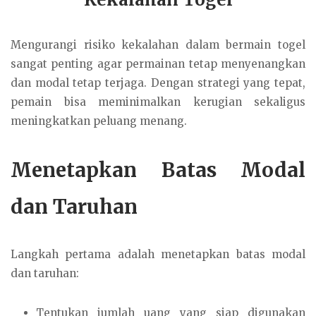
Mengurangi risiko kekalahan dalam bermain togel
sangat penting agar permainan tetap menyenangkan
dan modal tetap terjaga. Dengan strategi yang tepat,
pemain bisa meminimalkan kerugian sekaligus
meningkatkan peluang menang.
Menetapkan Batas Modal
dan Taruhan
Langkah pertama adalah menetapkan batas modal
dan taruhan:
Tentukan jumlah uang yang siap digunakan