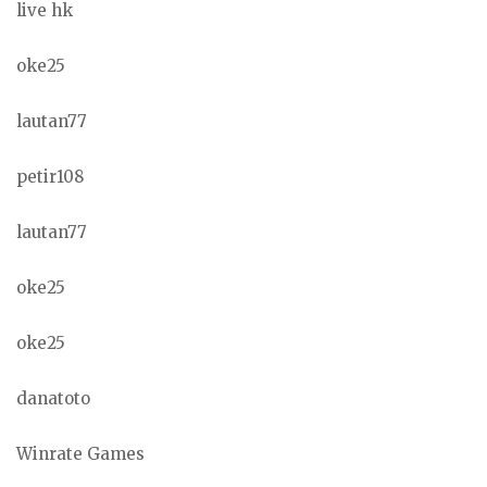
live hk
oke25
lautan77
petir108
lautan77
oke25
oke25
danatoto
Winrate Games