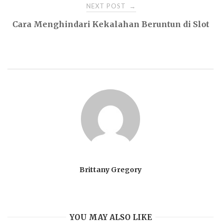
NEXT POST
→
Cara Menghindari Kekalahan Beruntun di Slot
Brittany Gregory
YOU MAY ALSO LIKE