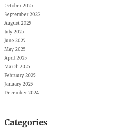
October 2025
September 2025
August 2025
July 2025
June 2025
May 2025
April 2025
March 2025
February 2025
January 2025
December 2024
Categories