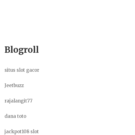
Blogroll
situs slot gacor
Jeetbuzz
rajalangit77
dana toto
jackpot108 slot