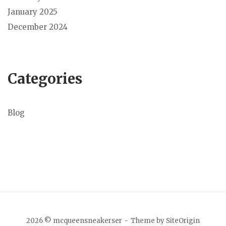
January 2025
December 2024
Categories
Blog
2026 © mcqueensneakerser
Theme by
SiteOrigin