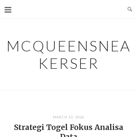
Skip
to
content
MCQUEENSNEA
KERSER
MARCH 13, 2026
Strategi Togel Fokus Analisa
Data