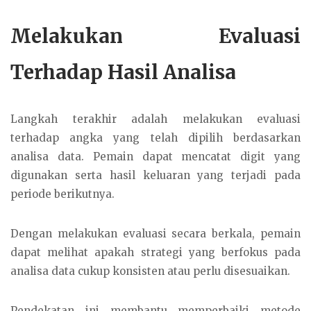
Melakukan
Evaluasi
Terhadap
Hasil
Analisa
Langkah
terakhir
adalah
melakukan
evaluasi
terhadap
angka
yang
telah
dipilih
berdasarkan
analisa
data.
Pemain
dapat
mencatat
digit
yang
digunakan
serta
hasil
keluaran
yang
terjadi
pada
periode
berikutnya.
Dengan
melakukan
evaluasi
secara
berkala,
pemain
dapat
melihat
apakah
strategi
yang
berfokus
pada
analisa
data
cukup
konsisten
atau
perlu
disesuaikan.
Pendekatan
ini
membantu
memperbaiki
metode