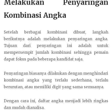
Melakukan
Penyaringan
Kombinasi
Angka
Setelah
berbagai
kombinasi
dibuat,
langkah
berikutnya
adalah
melakukan
penyaringan
angka.
Tujuan
dari
penyaringan
ini
adalah
untuk
mempersempit
jumlah
kombinasi
sehingga
pemain
dapat
fokus
pada
beberapa
kandidat
saja.
Penyaringan
biasanya
dilakukan
dengan
menghindari
kombinasi
angka
yang
terlalu
sederhana,
terlalu
berurutan,
atau
memiliki
digit
yang
sama
semuanya.
Dengan
cara
ini,
daftar
angka
menjadi
lebih
ringkas
dan
mudah
dianalisa.