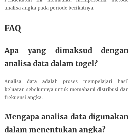
analisa
angka
pada
periode
berikutnya.
FAQ
Apa
yang
dimaksud
dengan
analisa
data
dalam
togel?
Analisa
data
adalah
proses
mempelajari
hasil
keluaran
sebelumnya
untuk
memahami
distribusi
dan
frekuensi
angka.
Mengapa
analisa
data
digunakan
dalam
menentukan
angka?