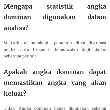
Mengapa
statistik
angka
dominan
digunakan
dalam
analisa?
Statistik
ini
membantu
pemain
melihat
distribusi
angka
serta
frekuensi
kemunculan
digit
dalam
beberapa
periode.
Apakah
angka
dominan
dapat
memastikan
angka
yang
akan
keluar?
Tidak.
Angka
dominan
hanya
digunakan
sebagai