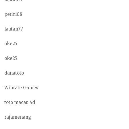
petir108
lautan77
oke25
oke25
danatoto
Winrate Games
toto macau 4d
rajamenang