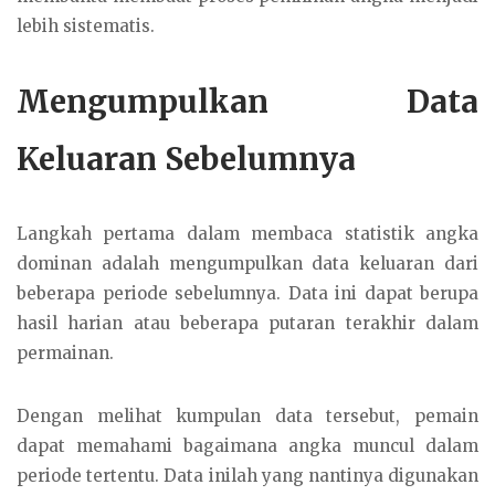
lebih
sistematis.
Mengumpulkan
Data
Keluaran
Sebelumnya
Langkah
pertama
dalam
membaca
statistik
angka
dominan
adalah
mengumpulkan
data
keluaran
dari
beberapa
periode
sebelumnya.
Data
ini
dapat
berupa
hasil
harian
atau
beberapa
putaran
terakhir
dalam
permainan.
Dengan
melihat
kumpulan
data
tersebut,
pemain
dapat
memahami
bagaimana
angka
muncul
dalam
periode
tertentu.
Data
inilah
yang
nantinya
digunakan