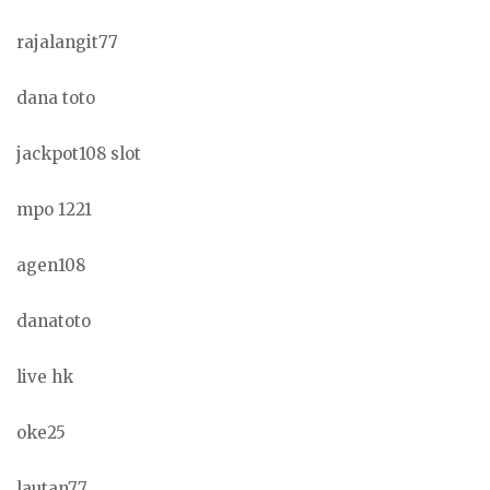
rajalangit77
dana toto
jackpot108 slot
mpo 1221
agen108
danatoto
live hk
oke25
lautan77