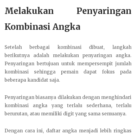
Melakukan
Penyaringan
Kombinasi
Angka
Setelah
berbagai
kombinasi
dibuat,
langkah
berikutnya
adalah
melakukan
penyaringan
angka.
Penyaringan
bertujuan
untuk
mempersempit
jumlah
kombinasi
sehingga
pemain
dapat
fokus
pada
beberapa
kandidat
saja.
Penyaringan
biasanya
dilakukan
dengan
menghindari
kombinasi
angka
yang
terlalu
sederhana,
terlalu
berurutan,
atau
memiliki
digit
yang
sama
semuanya.
Dengan
cara
ini,
daftar
angka
menjadi
lebih
ringkas