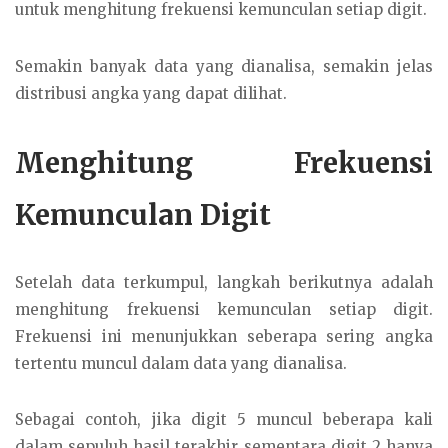
untuk
menghitung
frekuensi
kemunculan
setiap
digit.
Semakin
banyak
data
yang
dianalisa,
semakin
jelas
distribusi
angka
yang
dapat
dilihat.
Menghitung
Frekuensi
Kemunculan
Digit
Setelah
data
terkumpul,
langkah
berikutnya
adalah
menghitung
frekuensi
kemunculan
setiap
digit.
Frekuensi
ini
menunjukkan
seberapa
sering
angka
tertentu
muncul
dalam
data
yang
dianalisa.
Sebagai
contoh,
jika
digit
5
muncul
beberapa
kali
dalam
sepuluh
hasil
terakhir
sementara
digit
2
hanya