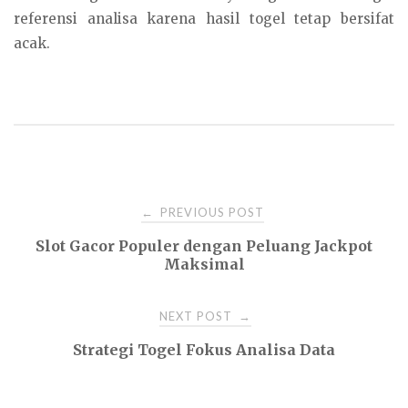
referensi
analisa
karena
hasil
togel
tetap
bersifat
acak.
Post
PREVIOUS POST
←
Slot Gacor Populer dengan Peluang Jackpot
navigation
Maksimal
NEXT POST
→
Strategi Togel Fokus Analisa Data