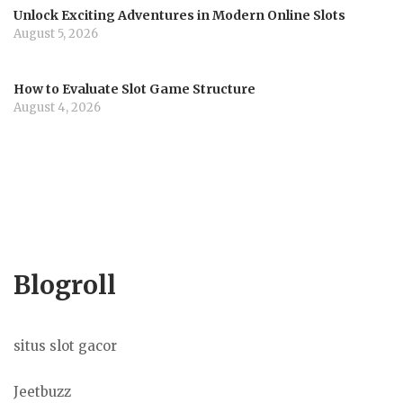
Unlock Exciting Adventures in Modern Online Slots
August 5, 2026
How to Evaluate Slot Game Structure
August 4, 2026
Blogroll
situs slot gacor
Jeetbuzz