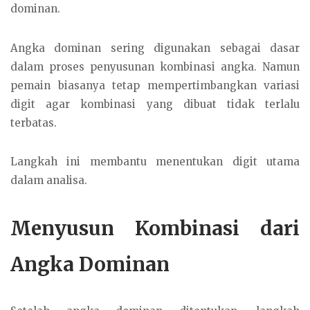
dominan.
Angka
dominan
sering
digunakan
sebagai
dasar
dalam
proses
penyusunan
kombinasi
angka.
Namun
pemain
biasanya
tetap
mempertimbangkan
variasi
digit
agar
kombinasi
yang
dibuat
tidak
terlalu
terbatas.
Langkah
ini
membantu
menentukan
digit
utama
dalam
analisa.
Menyusun
Kombinasi
dari
Angka
Dominan