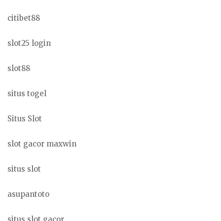
citibet88
slot25 login
slot88
situs togel
Situs Slot
slot gacor maxwin
situs slot
asupantoto
situs slot gacor