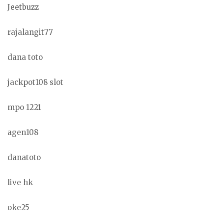
Jeetbuzz
rajalangit77
dana toto
jackpot108 slot
mpo 1221
agen108
danatoto
live hk
oke25