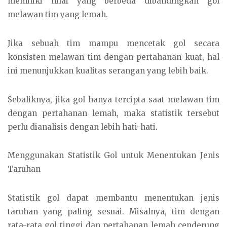
memiliki nilai yang berbeda dibandingkan gol
melawan tim yang lemah.
Jika sebuah tim mampu mencetak gol secara
konsisten melawan tim dengan pertahanan kuat, hal
ini menunjukkan kualitas serangan yang lebih baik.
Sebaliknya, jika gol hanya tercipta saat melawan tim
dengan pertahanan lemah, maka statistik tersebut
perlu dianalisis dengan lebih hati-hati.
Menggunakan Statistik Gol untuk Menentukan Jenis
Taruhan
Statistik gol dapat membantu menentukan jenis
taruhan yang paling sesuai. Misalnya, tim dengan
rata-rata gol tinggi dan pertahanan lemah cenderung