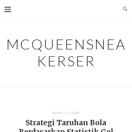
Skip
to
content
MCQUEENSNEA
KERSER
APRIL 12, 2026
Strategi Taruhan Bola
Berdasarkan Statistik Gol