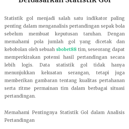
Statistik gol menjadi salah satu indikator paling
penting dalam menganalisis pertandingan sepak bola
sebelum membuat keputusan taruhan. Dengan
memahami pola jumlah gol yang dicetak dan
kebobolan oleh sebuah
sbobet88
tim, seseorang dapat
memperkirakan potensi hasil pertandingan secara
lebih logis. Data statistik gol tidak hanya
menunjukkan kekuatan serangan, tetapi juga
memberikan gambaran tentang kualitas pertahanan
serta ritme permainan tim dalam berbagai situasi
pertandingan.
Memahami Pentingnya Statistik Gol dalam Analisis
Pertandingan