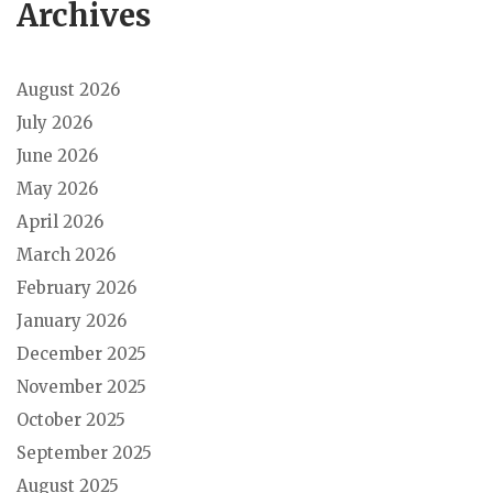
Archives
August 2026
July 2026
June 2026
May 2026
April 2026
March 2026
February 2026
January 2026
December 2025
November 2025
October 2025
September 2025
August 2025