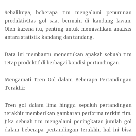
Sebaliknya, beberapa tim mengalami penurunan
produktivitas gol saat bermain di kandang lawan.
Oleh karena itu, penting untuk memisahkan analisis
antara statistik kandang dan tandang.
Data ini membantu menentukan apakah sebuah tim
tetap produktif di berbagai kondisi pertandingan.
Mengamati Tren Gol dalam Beberapa Pertandingan
Terakhir
Tren gol dalam lima hingga sepuluh pertandingan
terakhir memberikan gambaran performa terkini tim.
Jika sebuah tim mengalami peningkatan jumlah gol
dalam beberapa pertandingan terakhir, hal ini bisa