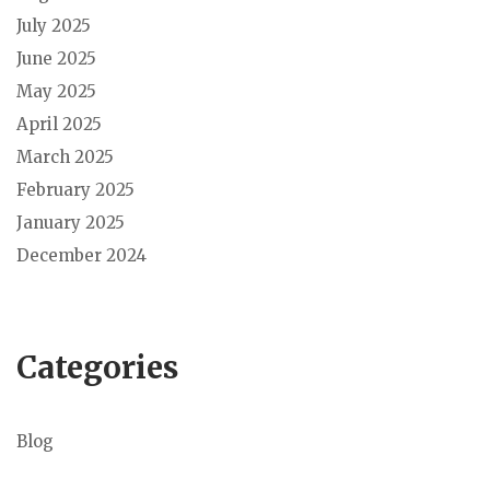
July 2025
June 2025
May 2025
April 2025
March 2025
February 2025
January 2025
December 2024
Categories
Blog