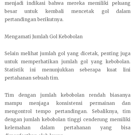
menjadi indikasi bahwa mereka memiliki peluang
besar untuk kembali mencetak gol dalam
pertandingan berikutnya.
Mengamati Jumlah Gol Kebobolan
Selain melihat jumlah gol yang dicetak, penting juga
untuk memperhatikan jumlah gol yang kebobolan.
Statistik ini menunjukkan seberapa kuat lini
pertahanan sebuah tim.
Tim dengan jumlah kebobolan rendah biasanya
mampu menjaga konsistensi permainan dan
mengontrol tempo pertandingan. Sebaliknya, tim
dengan jumlah kebobolan tinggi cenderung memiliki
kelemahan dalam pertahanan yang bisa