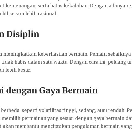
get kemenangan, serta batas kekalahan. Dengan adanya r
bil secara lebih rasional.
 Disiplin
m meningkatkan keberhasilan bermain. Pemain sebaiknya
tidak habis dalam satu waktu. Dengan cara ini, peluang u
i lebih besar.
ai dengan Gaya Bermain
berbeda, seperti volatilitas tinggi, sedang, atau rendah. 
u memilih permainan yang sesuai dengan gaya bermain da
epat akan membantu menciptakan pengalaman bermain yang