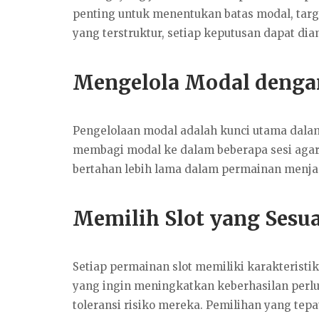
penting untuk menentukan batas modal, tar
yang terstruktur, setiap keputusan dapat diam
Mengelola Modal dengan
Pengelolaan modal adalah kunci utama dala
membagi modal ke dalam beberapa sesi agar 
bertahan lebih lama dalam permainan menjad
Memilih Slot yang Sesu
Setiap permainan slot memiliki karakteristik 
yang ingin meningkatkan keberhasilan perl
toleransi risiko mereka. Pemilihan yang t