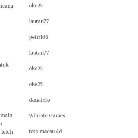
oke25
encana
lautan77
petir108
lautan77
ntuk
oke25
oke25
danatoto
Pemain
Winrate Games
n
toto macau 4d
 lebih