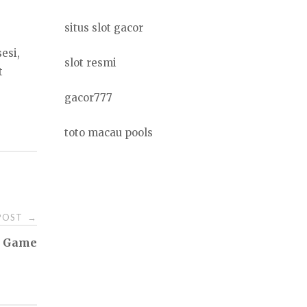
situs slot gacor
esi,
slot resmi
t
gacor777
toto macau pools
 POST
→
ni Game