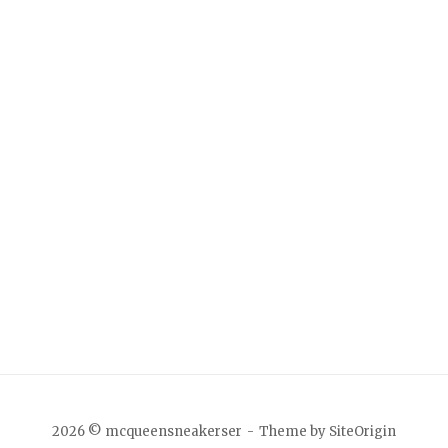
2026 © mcqueensneakerser
Theme by
SiteOrigin