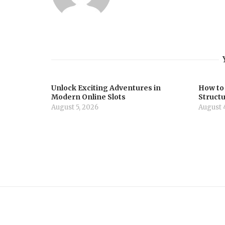
Unlock Exciting Adventures in
How to
Modern Online Slots
Struct
August 5, 2026
August 