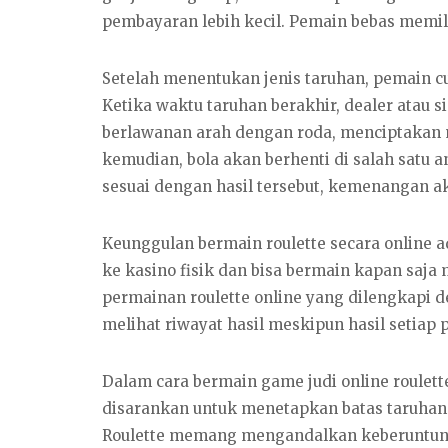
pembayaran lebih kecil. Pemain bebas memil
Setelah menentukan jenis taruhan, pemain cu
Ketika waktu taruhan berakhir, dealer atau 
berlawanan arah dengan roda, menciptakan
kemudian, bola akan berhenti di salah satu 
sesuai dengan hasil tersebut, kemenangan a
Keunggulan bermain roulette secara online
ke kasino fisik dan bisa bermain kapan saja 
permainan roulette online yang dilengkapi d
melihat riwayat hasil meskipun hasil setiap p
Dalam cara bermain game judi online roulett
disarankan untuk menetapkan batas taruhan
Roulette memang mengandalkan keberuntung