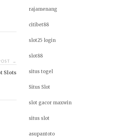
rajamenang
citibet88
slot25 login
slot88
 POST
→
situs togel
t Slots
Situs Slot
slot gacor maxwin
situs slot
asupantoto