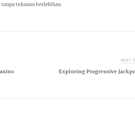
tanpa tekanan berlebihan.
NEXT
asino
Exploring Progressive Jackpo