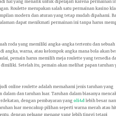
adi hal yang menarik untuk dipelajari karena permainan in
ngan. Roulette merupakan salah satu permainan kasino kla
tampilan modern dan aturan yang tetap mudah dipahami. B
laman dapat menikmati permainan ini tanpa harus memp
uah roda yang memiliki angka-angka tertentu dan sebuah 
di angka, warna, atau kelompok angka mana bola akan be
ulai, pemain harus memilih meja roulette yang tersedia d
dimiliki. Setelah itu, pemain akan melihat papan taruhan
udi online roulette adalah memahami jenis taruhan yang
han dalam dan taruhan luar. Taruhan dalam biasanya menca
berdekatan, dengan pembayaran yang
oli4d
lebih besar na
taruhan luar mencakup pilihan seperti warna merah atau hi
tentu, dengan peluang menang yang lebih tinggi tetapi