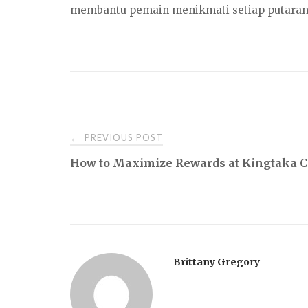
membantu pemain menikmati setiap putaran 
Post
PREVIOUS POST
←
How to Maximize Rewards at Kingtaka C
navigation
Brittany Gregory