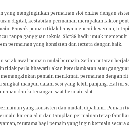
ain yang menginginkan permainan slot online dengan sist
buran digital, kestabilan permainan merupakan faktor pen
n. Banyak pemain tidak hanya mencari keseruan, tetapi
ar tanpa gangguan teknis. Slot88 hadir untuk memenuhi
em permainan yang konsisten dan tertata dengan baik.
an sejak awal pemain mulai bermain. Setiap putaran berjal
in tidak perlu khawatir akan keterlambatan atau ganggua
il memungkinkan pemain menikmati permainan dengan ri
 singkat maupun dalam sesi yang lebih panjang. Hal ini s
manan dan ketenangan saat bermain slot.
n permainan yang konsisten dan mudah dipahami. Pemain t
bermain karena alur dan tampilan permainan tetap familiar
yaman, terutama bagi pemain yang ingin bermain secara s