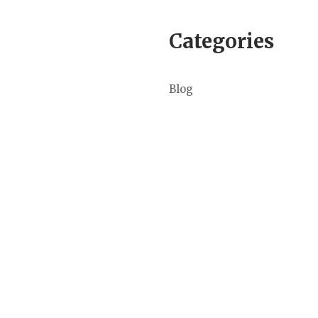
Categories
Blog