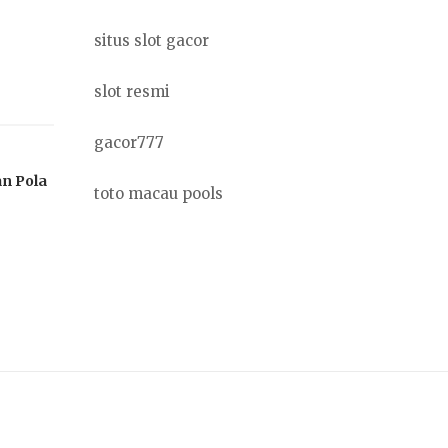
situs slot gacor
slot resmi
gacor777
an Pola
toto macau pools