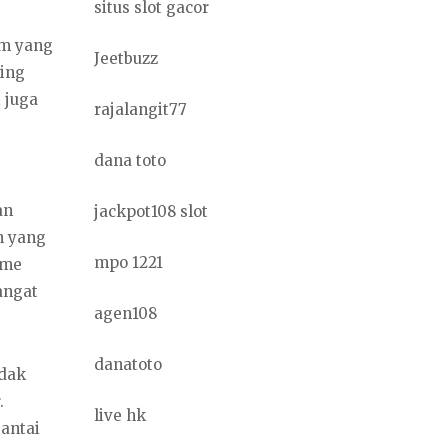
situs slot gacor
em yang
Jeetbuzz
ting
 juga
rajalangit77
dana toto
an
jackpot108 slot
n yang
mpo 1221
tme
angat
agen108
danatoto
idak
.
live hk
antai