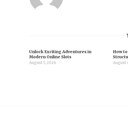
Unlock Exciting Adventures in
How to
Modern Online Slots
Struct
August 5, 2026
August 