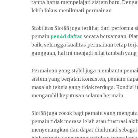
tanpa harus mempelajari sistem baru. Deng
lebih fokus menikmati permainan.
Stabilitas Slot88 juga terlihat dari perform
pemain
pen4d daftar
secara bersamaan. Plat
baik, sehingga kualitas permainan tetap te
gangguan, hal ini menjadi nilai tambah yang
Permainan yang stabil juga membantu pemai
sistem yang berjalan konsisten, pemain dapa
masalah teknis yang tidak terduga. Kondisi
mengambil keputusan selama bermain.
Slot88 juga cocok bagi pemain yang mengut
pemain tidak merasa lelah atau frustrasi aki
menyenangkan dan dapat dinikmati sebagai hi