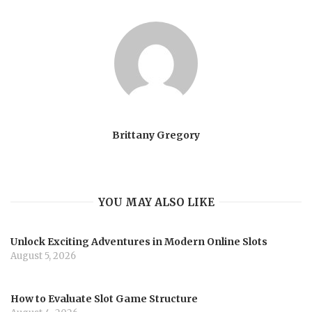
Brittany Gregory
YOU MAY ALSO LIKE
Unlock Exciting Adventures in Modern Online Slots
August 5, 2026
How to Evaluate Slot Game Structure