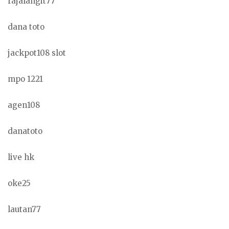
rajalangit77
dana toto
jackpot108 slot
mpo 1221
agen108
danatoto
live hk
oke25
lautan77