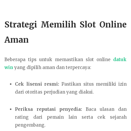
Strategi Memilih Slot Online
Aman
Beberapa tips untuk memastikan slot online
datuk
win
yang dipilih aman dan terpercaya:
Cek lisensi resmi:
Pastikan situs memiliki izin
dari otoritas perjudian yang diakui.
Periksa reputasi penyedia:
Baca ulasan dan
rating dari pemain lain serta cek sejarah
pengembang.