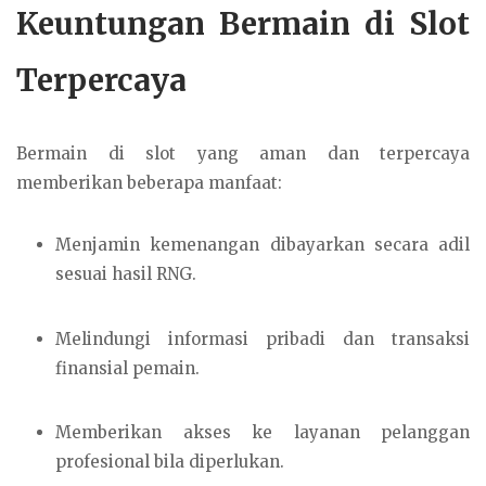
Keuntungan Bermain di Slot
Terpercaya
Bermain di slot yang aman dan terpercaya
memberikan beberapa manfaat:
Menjamin kemenangan dibayarkan secara adil
sesuai hasil RNG.
Melindungi informasi pribadi dan transaksi
finansial pemain.
Memberikan akses ke layanan pelanggan
profesional bila diperlukan.