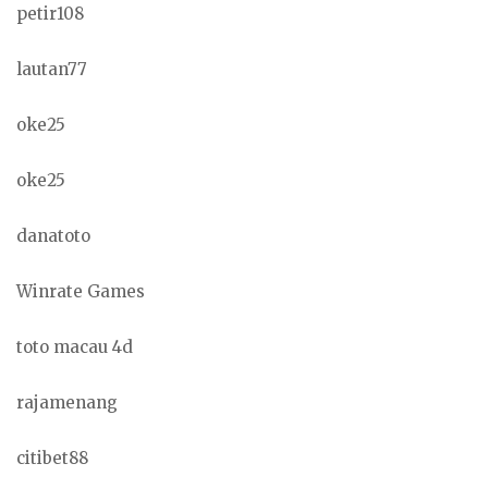
petir108
lautan77
oke25
oke25
danatoto
Winrate Games
toto macau 4d
rajamenang
citibet88