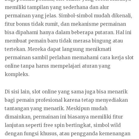
memiliki tampilan yang sederhana dan alur
permainan yang jelas. Simbol-simbol mudah dikenali,
fitur bonus tidak rumit, dan mekanisme permainan
bisa dipahami hanya dalam beberapa putaran. Hal ini
membuat pemain baru tidak merasa bingung atau
tertekan. Mereka dapat langsung menikmati
permainan sambil perlahan memahami cara kerja slot
online tanpa harus mempelajari aturan yang
kompleks.
Di sisi lain, slot online yang sama juga bisa menarik
bagi pemain profesional karena tetap menyediakan
tantangan yang menarik. Meskipun mudah
dimainkan, permainan ini biasanya memiliki fitur
lanjutan seperti free spin bertingkat, simbol wild
dengan fungsi khusus, atau pengganda kemenangan