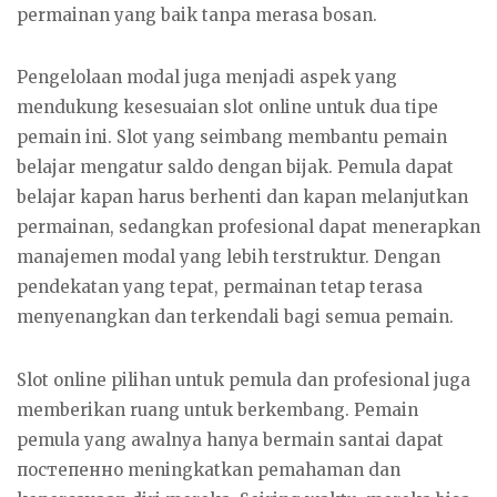
permainan yang baik tanpa merasa bosan.
Pengelolaan modal juga menjadi aspek yang
mendukung kesesuaian slot online untuk dua tipe
pemain ini. Slot yang seimbang membantu pemain
belajar mengatur saldo dengan bijak. Pemula dapat
belajar kapan harus berhenti dan kapan melanjutkan
permainan, sedangkan profesional dapat menerapkan
manajemen modal yang lebih terstruktur. Dengan
pendekatan yang tepat, permainan tetap terasa
menyenangkan dan terkendali bagi semua pemain.
Slot online pilihan untuk pemula dan profesional juga
memberikan ruang untuk berkembang. Pemain
pemula yang awalnya hanya bermain santai dapat
постепенно meningkatkan pemahaman dan