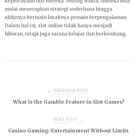
kepercayaan diri mereka. Seiring waktu, mereka bisa
mulai menerapkan strategi sederhana hingga
akhirnya bermain layaknya pemain berpengalaman.
Dalam hal ini, slot online tidak hanya menjadi
hiburan, tetapi juga sarana belajar dan berkembang.
Post
PREVIOUS POST
←
What Is the Gamble Feature in Slot Games?
navigation
NEXT POST
→
Casino Gaming: Entertainment Without Limits