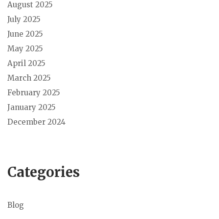
August 2025
July 2025
June 2025
May 2025
April 2025
March 2025
February 2025
January 2025
December 2024
Categories
Blog