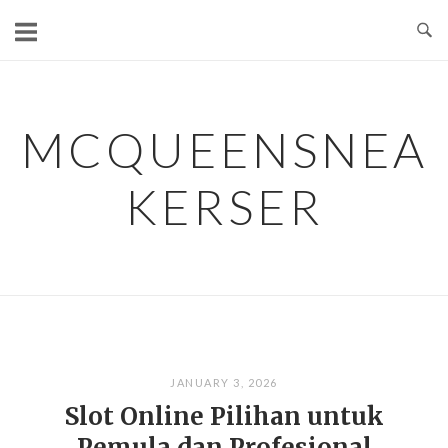
Skip
to
content
MCQUEENSNEA
KERSER
JANUARY 3, 2026
Slot Online Pilihan untuk
Pemula dan Profesional