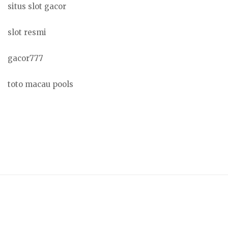
situs slot gacor
slot resmi
gacor777
toto macau pools