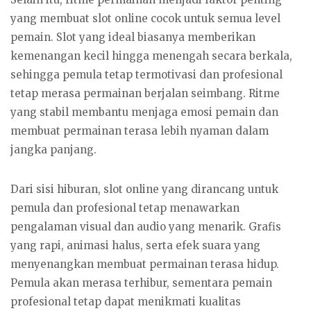
yang membuat slot online cocok untuk semua level
pemain. Slot yang ideal biasanya memberikan
kemenangan kecil hingga menengah secara berkala,
sehingga pemula tetap termotivasi dan profesional
tetap merasa permainan berjalan seimbang. Ritme
yang stabil membantu menjaga emosi pemain dan
membuat permainan terasa lebih nyaman dalam
jangka panjang.
Dari sisi hiburan, slot online yang dirancang untuk
pemula dan profesional tetap menawarkan
pengalaman visual dan audio yang menarik. Grafis
yang rapi, animasi halus, serta efek suara yang
menyenangkan membuat permainan terasa hidup.
Pemula akan merasa terhibur, sementara pemain
profesional tetap dapat menikmati kualitas