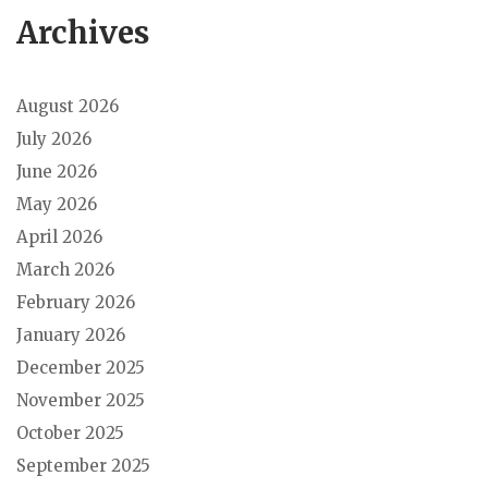
Archives
August 2026
July 2026
June 2026
May 2026
April 2026
March 2026
February 2026
January 2026
December 2025
November 2025
October 2025
September 2025