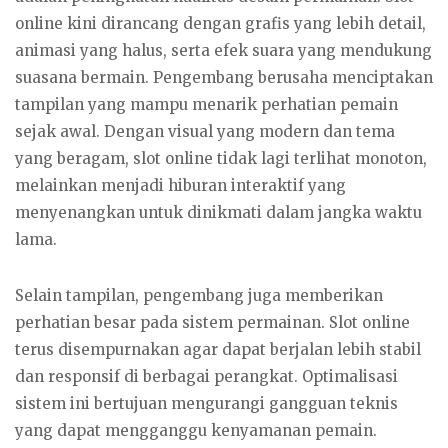
online kini dirancang dengan grafis yang lebih detail,
animasi yang halus, serta efek suara yang mendukung
suasana bermain. Pengembang berusaha menciptakan
tampilan yang mampu menarik perhatian pemain
sejak awal. Dengan visual yang modern dan tema
yang beragam, slot online tidak lagi terlihat monoton,
melainkan menjadi hiburan interaktif yang
menyenangkan untuk dinikmati dalam jangka waktu
lama.
Selain tampilan, pengembang juga memberikan
perhatian besar pada sistem permainan. Slot online
terus disempurnakan agar dapat berjalan lebih stabil
dan responsif di berbagai perangkat. Optimalisasi
sistem ini bertujuan mengurangi gangguan teknis
yang dapat mengganggu kenyamanan pemain.