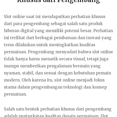
Slot online saat ini mendapatkan perhatian khusus
dari para pengembang sebagai salah satu produk
hiburan digital yang memiliki potensi besar. Perhatian
ini terlihat dari berbagai pembaruan dan inovasi yang
terus dilakukan untuk meningkatkan kualitas
permainan. Pengembang menyadari bahwa slot online
tidak hanya harus menarik secara visual, tetapi juga
mampu memberikan pengalaman bermain yang
nyaman, stabil, dan sesuai dengan kebutuhan pemain
modern. Oleh karena itu, slot online menjadi fokus
utama dalam pengembangan teknologi dan konsep
permainan.
Salah satu bentuk perhatian khusus dari pengembang
adalah peningkatan kualitas desain permainan. Slot