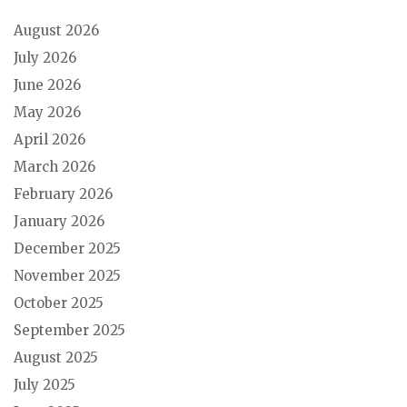
August 2026
July 2026
June 2026
May 2026
April 2026
March 2026
February 2026
January 2026
December 2025
November 2025
October 2025
September 2025
August 2025
July 2025