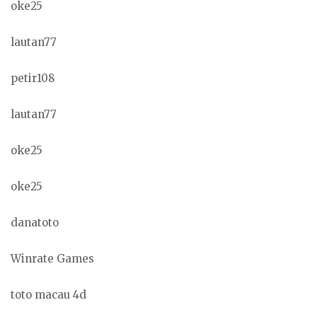
oke25
lautan77
petir108
lautan77
oke25
oke25
danatoto
Winrate Games
toto macau 4d