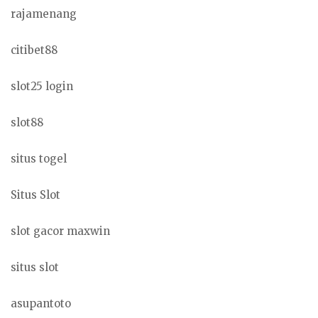
rajamenang
citibet88
slot25 login
slot88
situs togel
Situs Slot
slot gacor maxwin
situs slot
asupantoto