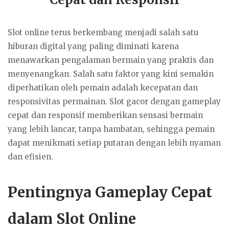
Slot online terus berkembang menjadi salah satu
hiburan digital yang paling diminati karena
menawarkan pengalaman bermain yang praktis dan
menyenangkan. Salah satu faktor yang kini semakin
diperhatikan oleh pemain adalah kecepatan dan
responsivitas permainan. Slot gacor dengan gameplay
cepat dan responsif memberikan sensasi bermain
yang lebih lancar, tanpa hambatan, sehingga pemain
dapat menikmati setiap putaran dengan lebih nyaman
dan efisien.
Pentingnya Gameplay Cepat
dalam Slot Online