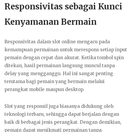
Responsivitas sebagai Kunci
Kenyamanan Bermain
Responsivitas dalam slot online mengacu pada
kemampuan permainan untuk merespons setiap input
pemain dengan cepat dan akurat. Ketika tombol spin
ditekan, hasil permainan langsung muncul tanpa
delay yang mengganggu. Hal ini sangat penting
terutama bagi pemain yang bermain melalui
perangkat mobile maupun desktop.
Slot yang responsif juga biasanya didukung oleh
teknologi terbaru, sehingga dapat berjalan dengan
baik di berbagai jenis perangkat. Dengan demikian,
pemain dapat menikmati permainan tanpa