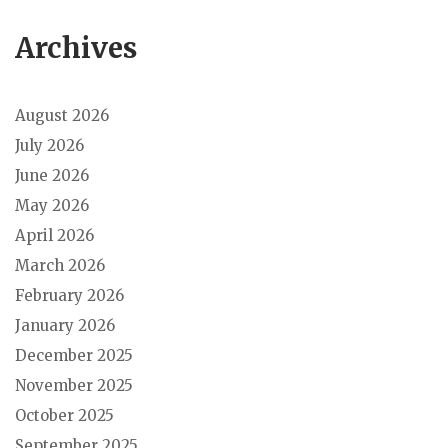
Archives
August 2026
July 2026
June 2026
May 2026
April 2026
March 2026
February 2026
January 2026
December 2025
November 2025
October 2025
September 2025