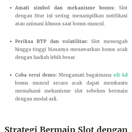
Amati simbol dan mekanisme bonus:
Slot
dengan fitur ini sering menampilkan notifikasi
atau animasi khusus saat bonus muncul.
Periksa RTP dan volatilitas:
Slot menengah
hingga tinggi biasanya menawarkan bonus acak
dengan hadiah lebih besar.
Coba versi demo:
Mengamati bagaimana
oli 4d
bonus muncul secara acak dapat membantu
memahami mekanisme slot sebelum bermain
dengan modal asli.
Strategi Bermain Slot dengan