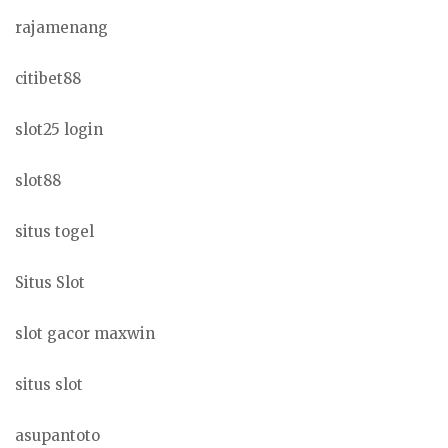
rajamenang
citibet88
slot25 login
slot88
situs togel
Situs Slot
slot gacor maxwin
situs slot
asupantoto