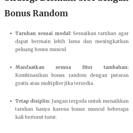
Bonus Random
Taruhan sesuai modal:
Sesuaikan taruhan agar
dapat bermain lebih lama dan meningkatkan
peluang bonus muncul.
Manfaatkan semua fitur tambahan:
Kombinasikan bonus random dengan putaran
gratis atau multiplier jika tersedia.
Tetap disiplin:
Jangan tergoda untuk menaikkan
taruhan hanya karena bonus muncul beberapa
kali berturut-turut.