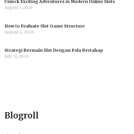
Unlock Exciting Adventures in Modern Online Slots
August 5, 2026
How to Evaluate Slot Game Structure
August 4, 2026
Strategi Bermain Slot Dengan Pola Bertahap
July 31, 2026
Blogroll