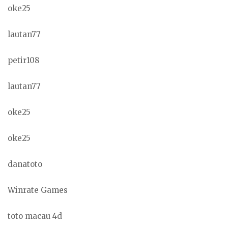
oke25
lautan77
petir108
lautan77
oke25
oke25
danatoto
Winrate Games
toto macau 4d