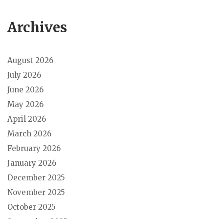
Archives
August 2026
July 2026
June 2026
May 2026
April 2026
March 2026
February 2026
January 2026
December 2025
November 2025
October 2025