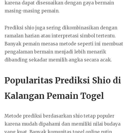
karena dapat disesuaikan dengan gaya bermain
masing-masing pemain.
Prediksi shio juga sering dikombinasikan dengan
ramalan harian atau interpretasi simbol tertentu.
Banyak pemain merasa metode seperti ini membuat
pengalaman bermain menjadi lebih menarik
dibanding sekadar memilih angka secara acak.
Popularitas Prediksi Shio di
Kalangan Pemain Togel
Metode prediksi berdasarkan shio tetap populer
karena mudah dipahami dan memiliki nilai budaya
yang kuat. Banyak komunitas togel online rutin