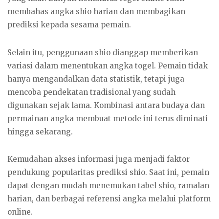
membahas angka shio harian dan membagikan
prediksi kepada sesama pemain.
Selain itu, penggunaan shio dianggap memberikan
variasi dalam menentukan angka togel. Pemain tidak
hanya mengandalkan data statistik, tetapi juga
mencoba pendekatan tradisional yang sudah
digunakan sejak lama. Kombinasi antara budaya dan
permainan angka membuat metode ini terus diminati
hingga sekarang.
Kemudahan akses informasi juga menjadi faktor
pendukung popularitas prediksi shio. Saat ini, pemain
dapat dengan mudah menemukan tabel shio, ramalan
harian, dan berbagai referensi angka melalui platform
online.