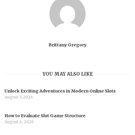
Brittany Gregory
YOU MAY ALSO LIKE
Unlock Exciting Adventures in Modern Online Slots
August 5, 2026
How to Evaluate Slot Game Structure
August 4, 2026