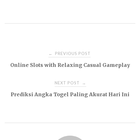
Post
PREVIOUS POST
←
Online Slots with Relaxing Casual Gameplay
navigation
NEXT POST
→
Prediksi Angka Togel Paling Akurat Hari Ini