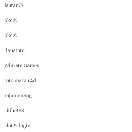
lautan77
oke25
oke25
danatoto
Winrate Games
toto macau 4d
rajamenang
citibet88
slot25 login