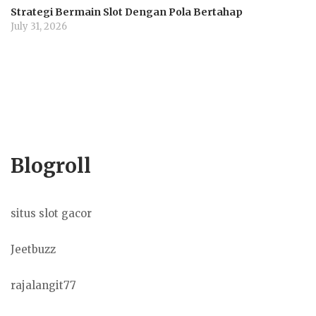
Strategi Bermain Slot Dengan Pola Bertahap
July 31, 2026
Blogroll
situs slot gacor
Jeetbuzz
rajalangit77