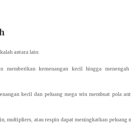
ah
kalah antara lain:
in memberikan kemenangan kecil hingga menengah 
enangan kecil dan peluang mega win membuat pola ant
pin, multipliers, atau respin dapat meningkatkan peluang