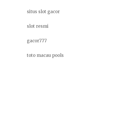
situs slot gacor
slot resmi
gacor777
toto macau pools