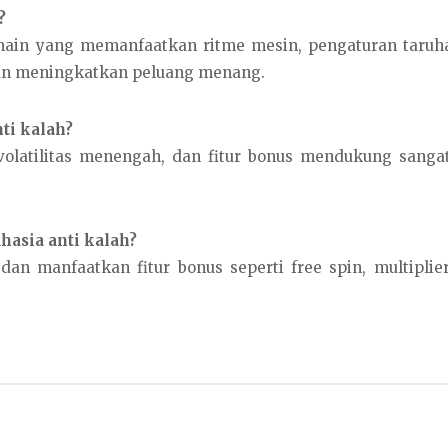
?
ermain yang memanfaatkan ritme mesin, pengaturan taruh
dan meningkatkan peluang menang.
nti kalah?
volatilitas menengah, dan fitur bonus mendukung sanga
asia anti kalah?
dan manfaatkan fitur bonus seperti free spin, multiplier