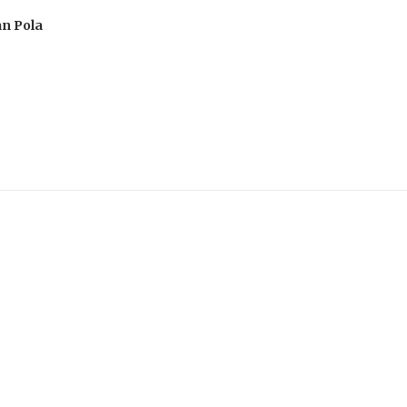
an Pola