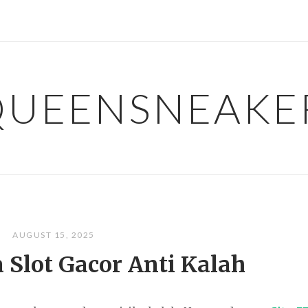
UEENSNEAKE
AUGUST 15, 2025
 Slot Gacor Anti Kalah