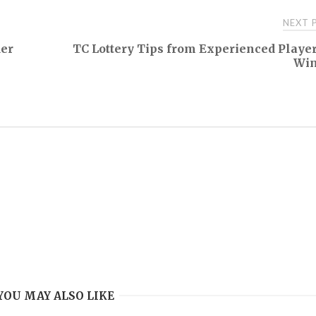
NEXT
der
TC Lottery Tips from Experienced Playe
Win
YOU MAY ALSO LIKE