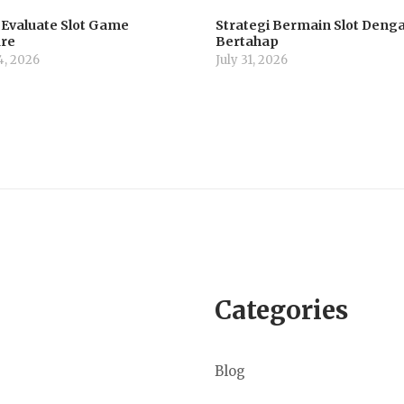
 Evaluate Slot Game
Strategi Bermain Slot Deng
ure
Bertahap
4, 2026
July 31, 2026
Categories
Blog