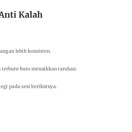
Anti Kalah
angan lebih konsisten.
 terburu-buru menaikkan taruhan.
egi pada sesi berikutnya.