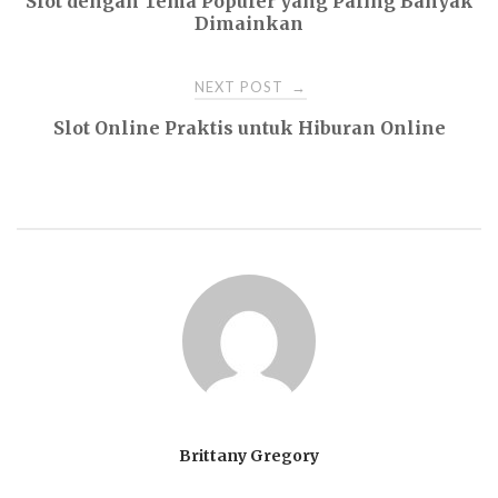
Slot dengan Tema Populer yang Paling Banyak
navigation
Dimainkan
NEXT POST
→
Slot Online Praktis untuk Hiburan Online
Brittany Gregory