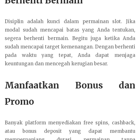
Berhenti Bermain
Disiplin adalah kunci dalam permainan slot. Jika
modal sudah mencapai batas yang Anda tentukan,
segera berhenti bermain. Begitu juga ketika Anda
sudah mencapai target kemenangan. Dengan berhenti
pada waktu yang tepat, Anda dapat menjaga
keuntungan dan mencegah kerugian besar.
Manfaatkan Bonus dan
Promo
Banyak platform menyediakan free spins, cashback,
atau bonus deposit yang dapat membantu
memperpanjang durasi permainan tanpa