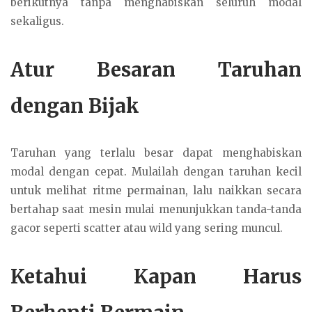
berikutnya tanpa menghabiskan seluruh modal
sekaligus.
Atur Besaran Taruhan
dengan Bijak
Taruhan yang terlalu besar dapat menghabiskan
modal dengan cepat. Mulailah dengan taruhan kecil
untuk melihat ritme permainan, lalu naikkan secara
bertahap saat mesin mulai menunjukkan tanda-tanda
gacor seperti scatter atau wild yang sering muncul.
Ketahui Kapan Harus