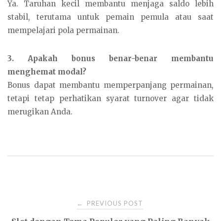
Ya. Taruhan kecil membantu menjaga saldo lebih
stabil, terutama untuk pemain pemula atau saat
mempelajari pola permainan.
3. Apakah bonus benar-benar membantu
menghemat modal?
Bonus dapat membantu memperpanjang permainan,
tetapi tetap perhatikan syarat turnover agar tidak
merugikan Anda.
Post
PREVIOUS POST
←