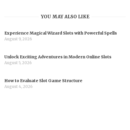
YOU MAY ALSO LIKE
Experience Magical Wizard Slots with Powerful Spells
August 9, 2026
Unlock Exciting Adventures in Modern Online Slots
August 5, 2026
How to Evaluate Slot Game Structure
August 4, 2026