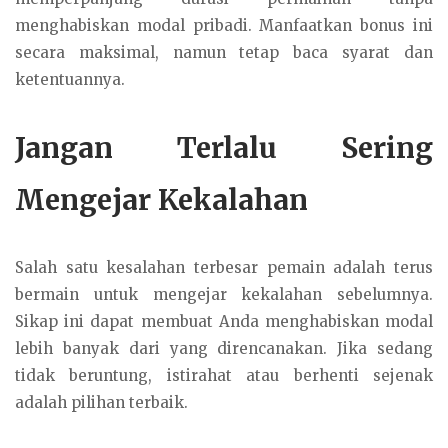
menghabiskan modal pribadi. Manfaatkan bonus ini
secara maksimal, namun tetap baca syarat dan
ketentuannya.
Jangan Terlalu Sering
Mengejar Kekalahan
Salah satu kesalahan terbesar pemain adalah terus
bermain untuk mengejar kekalahan sebelumnya.
Sikap ini dapat membuat Anda menghabiskan modal
lebih banyak dari yang direncanakan. Jika sedang
tidak beruntung, istirahat atau berhenti sejenak
adalah pilihan terbaik.