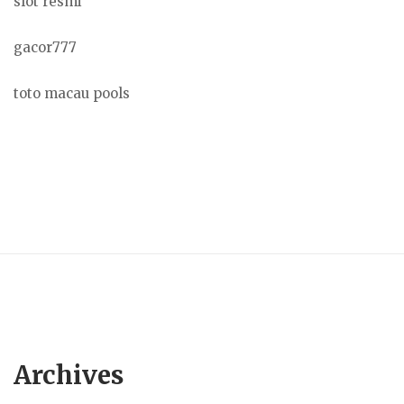
slot resmi
gacor777
toto macau pools
Archives