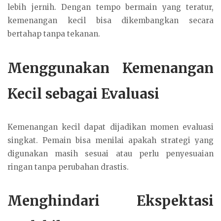
lebih jernih. Dengan tempo bermain yang teratur,
kemenangan kecil bisa dikembangkan secara
bertahap tanpa tekanan.
Menggunakan Kemenangan
Kecil sebagai Evaluasi
Kemenangan kecil dapat dijadikan momen evaluasi
singkat. Pemain bisa menilai apakah strategi yang
digunakan masih sesuai atau perlu penyesuaian
ringan tanpa perubahan drastis.
Menghindari Ekspektasi