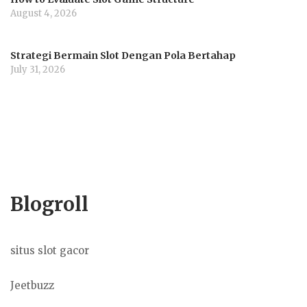
August 4, 2026
Strategi Bermain Slot Dengan Pola Bertahap
July 31, 2026
Blogroll
situs slot gacor
Jeetbuzz