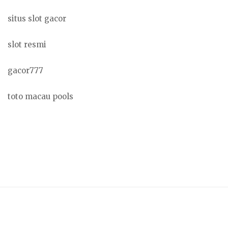
situs slot gacor
slot resmi
gacor777
toto macau pools