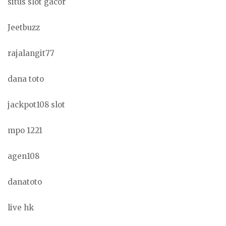
situs slot gacor
Jeetbuzz
rajalangit77
dana toto
jackpot108 slot
mpo 1221
agen108
danatoto
live hk