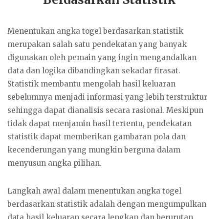
Menentukan angka togel berdasarkan statistik
merupakan salah satu pendekatan yang banyak
digunakan oleh pemain yang ingin mengandalkan
data dan logika dibandingkan sekadar firasat.
Statistik membantu mengolah hasil keluaran
sebelumnya menjadi informasi yang lebih terstruktur
sehingga dapat dianalisis secara rasional. Meskipun
tidak dapat menjamin hasil tertentu, pendekatan
statistik dapat memberikan gambaran pola dan
kecenderungan yang mungkin berguna dalam
menyusun angka pilihan.
Langkah awal dalam menentukan angka togel
berdasarkan statistik adalah dengan mengumpulkan
data hasil keluaran secara lengkap dan berurutan.