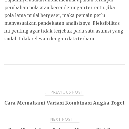
perubahan pola atau kecenderungan tertentu. Jika
pola lama mulai bergeser, maka pemain perlu
menyesuaikan pendekatan analisisnya. Fleksibilitas
ini penting agar tidak terjebak pada satu asumsi yang
sudah tidak relevan dengan data terbaru.
Post
PREVIOUS POST
←
Cara Memahami Variasi Kombinasi Angka Togel
navigation
NEXT POST
→