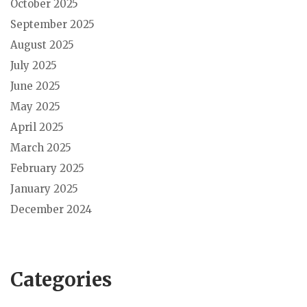
October 2025
September 2025
August 2025
July 2025
June 2025
May 2025
April 2025
March 2025
February 2025
January 2025
December 2024
Categories