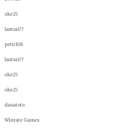
oke25
lautan77
petir108
lautan77
oke25
oke25
danatoto
Winrate Games