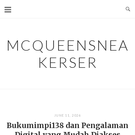
Skip
to
content
MCQUEENSNEA
KERSER
JUNE 11, 2026
Bukumimpi138 dan Pengalaman
Digital yang Mudah Diakses