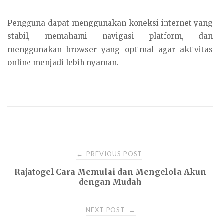
Pengguna dapat menggunakan koneksi internet yang
stabil, memahami navigasi platform, dan
menggunakan browser yang optimal agar aktivitas
online menjadi lebih nyaman.
Post
PREVIOUS POST
←
Rajatogel Cara Memulai dan Mengelola Akun
navigation
dengan Mudah
NEXT POST
→