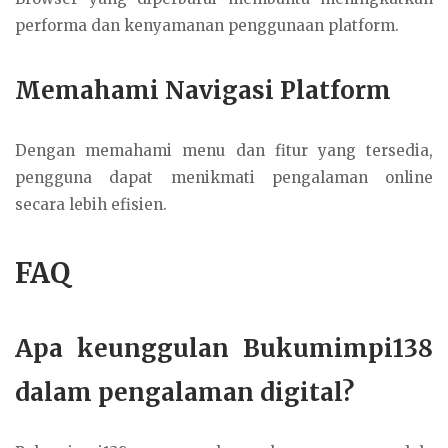
performa dan kenyamanan penggunaan platform.
Memahami Navigasi Platform
Dengan memahami menu dan fitur yang tersedia,
pengguna dapat menikmati pengalaman online
secara lebih efisien.
FAQ
Apa keunggulan Bukumimpi138
dalam pengalaman digital?