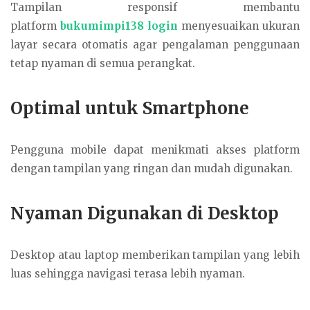
Tampilan responsif membantu
platform
bukumimpi138 login
menyesuaikan ukuran
layar secara otomatis agar pengalaman penggunaan
tetap nyaman di semua perangkat.
Optimal untuk Smartphone
Pengguna mobile dapat menikmati akses platform
dengan tampilan yang ringan dan mudah digunakan.
Nyaman Digunakan di Desktop
Desktop atau laptop memberikan tampilan yang lebih
luas sehingga navigasi terasa lebih nyaman.